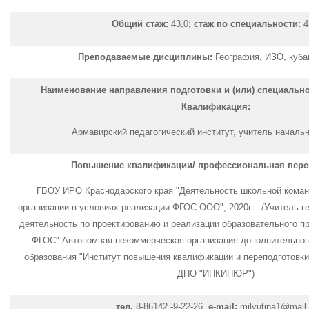
Общий стаж:
43,0;
стаж по специальности:
4
Преподаваемые дисциплины:
География, ИЗО, куба
Наименование направления подготовки и (или) специальнос
Квалификация:
Армавирский педагогический институт, учитель началь
Повышение квалификации/ профессиональная пере
ГБОУ ИРО Краснодарского края "Деятельность школьной кома
организации в условиях реализации ФГОС ООО", 2020г. /Учитель г
деятельность по проектированию и реализации образовательного пр
ФГОС".Автономная некоммерческая организация дополнительно
образования "Институт повышения квалификации и переподготовк
ДПО "ИПКИПЮР")
тел.
8-86142 -9-22-26,
e-mail:
milyutina1@mail.