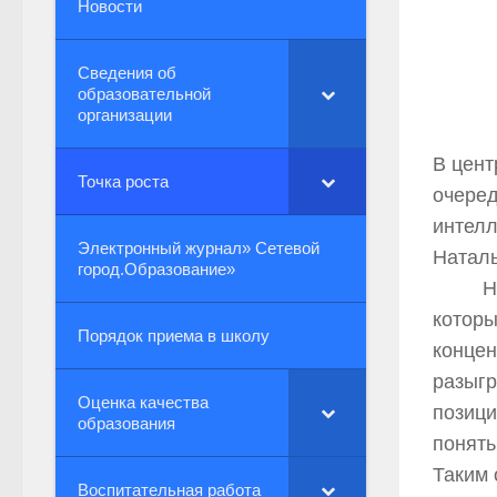
Новости
Сведения об
образовательной
организации
В цент
Точка роста
очеред
интелл
Электронный журнал» Сетевой
Натал
город.Образование»
На за
которы
Порядок приема в школу
концен
разыгр
Оценка качества
позици
образования
понять
Таким 
Воспитательная работа