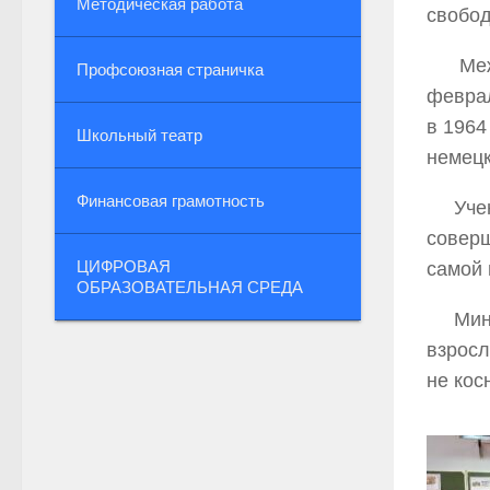
Методическая работа
свобод
Между
Профсоюзная страничка
феврал
в 1964
Школьный театр
немецк
Финансовая грамотность
Ученик
соверш
ЦИФРОВАЯ
самой 
ОБРАЗОВАТЕЛЬНАЯ СРЕДА
Минут
взросл
не кос