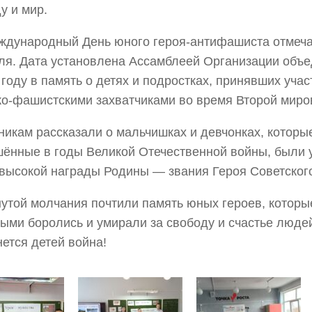
у и мир.
народный День юного героя-антифашиста отмечае
я. Дата установлена Ассамблеей Организации объ
 году в память о детях и подростках, принявших учас
о-фашистскими захватчиками во время Второй миро
ам рассказали о мальчишках и девчонках, которые
ённые в годы Великой Отечественной войны, были 
высокой награды Родины — звания Героя Советског
ой молчания почтили память юных героев, которые
ыми боролись и умирали за свободу и счастье людей
нется детей война!