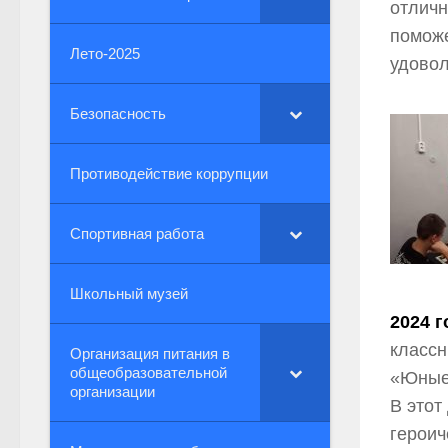
отличн
поможе
Лето-2025
удовол
Безопасность
Противодействие коррупции
Спортивная работа
Школьный музей
2024 г
классн
Организация питания в
общеобразовательной
«Юные
организации
В этот
героич