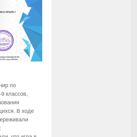
нир по
9 классов,
зования
ихся. В ходе
переживали
х
ли, что игра в