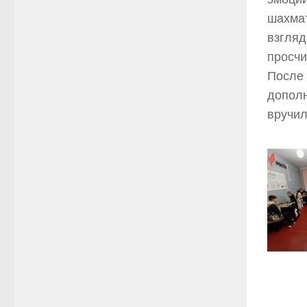
шахмат
взгляд
просчи
После 
дополн
вручил