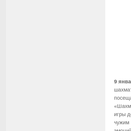
9 янв
шахмат
посеща
«Шахма
игры д
чужим 
эмоций