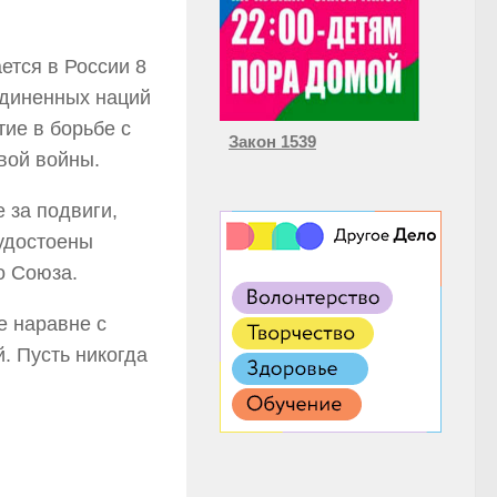
тся в России 8
единенных наций
тие в борьбе с
Закон 1539
вой войны.
 за подвиги,
удостоены
о Союза.
 наравне с
. Пусть никогда