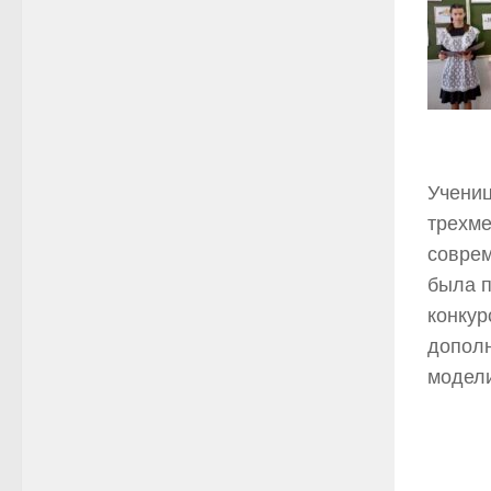
Учениц
трехме
соврем
была п
конкур
дополн
модел