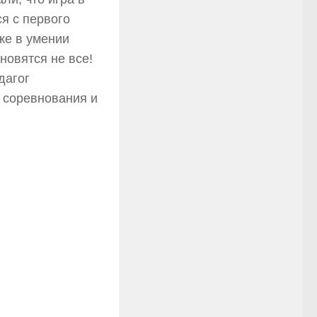
ся с первого
же в умении
новятся не все!
дагог
 соревнования и