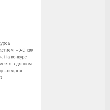
курса
астием «3-D как
. На конкурс
место в данном
ор –педагог
D