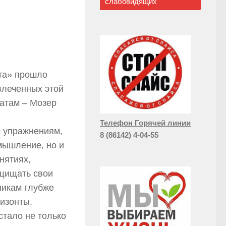
слабовидящих
та» прошло
влеченных этой
матам – Мозер
Телефон Горячей линии
 упражнениям,
8 (86142) 4-04-55
мышление, но и
нятиях,
ащищать свои
никам глубже
изонты.
стало не только