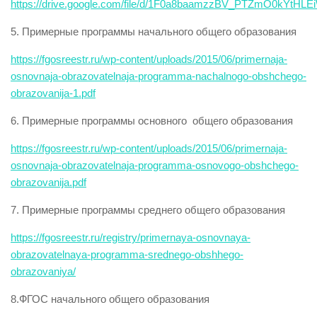
https://drive.google.com/file/d/1F0a8baamzzBV_PTZmO0kYtHLEi
5. Примерные программы начального общего образования
https://fgosreestr.ru/wp-content/uploads/2015/06/primernaja-
osnovnaja-obrazovatelnaja-programma-nachalnogo-obshchego-
obrazovanija-1.pdf
6. Примерные программы основного общего образования
https://fgosreestr.ru/wp-content/uploads/2015/06/primernaja-
osnovnaja-obrazovatelnaja-programma-osnovogo-obshchego-
obrazovanija.pdf
7. Примерные программы среднего общего образования
https://fgosreestr.ru/registry/primernaya-osnovnaya-
obrazovatelnaya-programma-srednego-obshhego-
obrazovaniya/
8.ФГОС начального общего образования