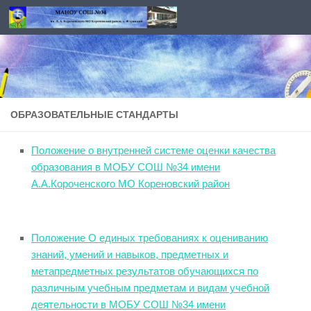
Перейти к содержимому
ОБРАЗОВАТЕЛЬНЫЕ СТАНДАРТЫ
Положение о внутренней системе оценки качества
образования в МОБУ СОШ №34 имени
А.А.Короченского МО Кореновский район
Положение О единых требованиях к оцениванию
знаний, умений и навыков, предметных и
метапредметных результатов обучающихся по
различным учебным предметам и видам учебной
деятельности в МОБУ СОШ №34 имени