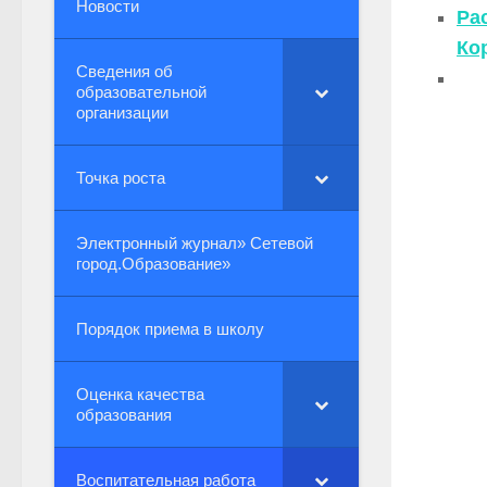
Новости
Ра
Ко
Сведения об
образовательной
организации
Точка роста
Электронный журнал» Сетевой
город.Образование»
Порядок приема в школу
Оценка качества
образования
Воспитательная работа