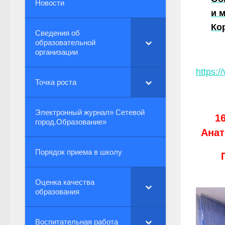
Новости
и 
Ко
Сведения об
образовательной
организации
https:
Точка роста
Электронный журнал» Сетевой
1
город.Образование»
Анат
Порядок приема в школу
Оценка качества
образования
Воспитательная работа