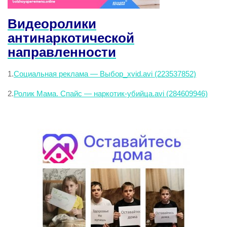
Видеоролики
антинаркотической
направленности
1.
Социальная реклама — Выбор_xvid.avi (223537852)
2.
Ролик Мама. Спайс — наркотик-убийца.avi (284609946)