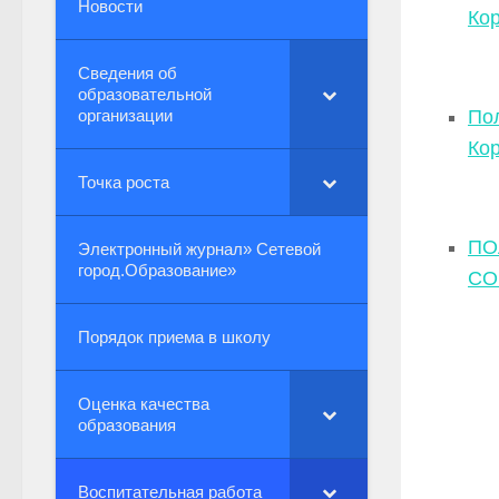
Новости
Ко
Сведения об
образовательной
организации
По
Ко
Точка роста
ПО
Электронный журнал» Сетевой
город.Образование»
СО
Порядок приема в школу
Оценка качества
образования
Воспитательная работа