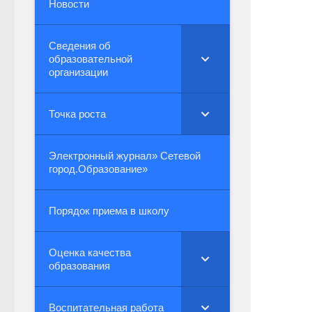
Новости
Сведения об
образовательной
организации
Точка роста
Электронный журнал» Сетевой
город.Образование»
Порядок приема в школу
Оценка качества
образования
Воспитательная работа