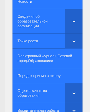
Новости
Сведения об
образовательной
организации
Точка роста
Электронный журнал» Сетевой
город.Образование»
Порядок приема в школу
Оценка качества
образования
Воспитательная работа