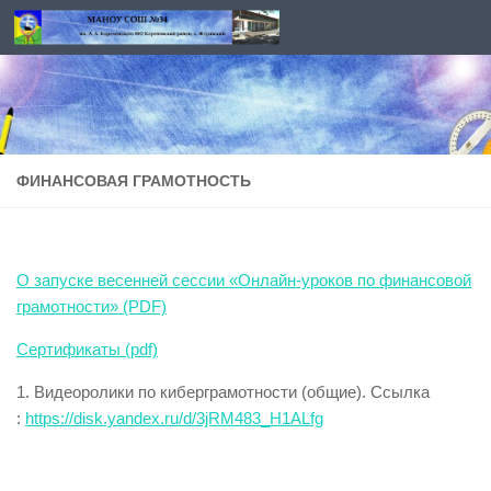
Перейти к содержимому
ФИНАНСОВАЯ ГРАМОТНОСТЬ
О запуске весенней сессии «Онлайн-уроков по финансовой
грамотности» (PDF)
Сертификаты (pdf)
1. Видеоролики по киберграмотности (общие). Ссылка
:
https://disk.yandex.ru/d/3jRM483_H1ALfg