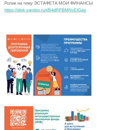
Ролик на тему ЭСТАФЕТА МОИ ФИНАНСЫ
https://disk.yandex.ru/i/B4dRPBMNyEjGag