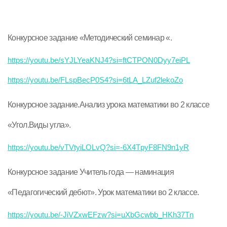
Конкурсное задание «Методический семинар «.
https://youtu.be/sYJLYeaKNJ4?si=ftCTPON0Dyy7eiPL
https://youtu.be/FLspBecP0S4?si=6tLA_LZuf2lekoZo
Конкурсное задание.Анализ урока математики во 2 классе
«Угол.Виды угла».
https://youtu.be/vTVtyiLOLvQ?si=-6X4TpyF8FN9n1yR
Конкурсное задание Учитель года — наминация
«Педагогический дебют». Урок математики во 2 классе.
https://youtu.be/-JiVZxwEFzw?si=uXbGcwbb_HKh37Tn