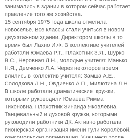
занимались в здании в котором сейчас работает
правление того же хозяйства.
15 сентября 1975 года школа отметила
новоселье. Все классы стали учиться в новом
двухэтажном здании. Директором школы в то
время был Лахно И.Ф. В коллективе учителей
работали Юмаева Р.Т., Плахотник З.Я., Шурко
В.С., Неровная Л.Н., молодые учителя: Манько
Н.Я., Демченко Л.А. Через некоторое время
влились в коллектив учителя: Замша А.Е.,
Солодкова Л.Н., Овдиенко А.П., Милютина Л.Н.
В школе работали драматические кружки,
которыми руководили Юмаева Римма
Тихоновна, Плахотник Зинаида Яковлевна.
Танцевальный и духовой кружки, которыми
руководили работники ДК. Активно работала
пионерская организация имени Гули Королёвой,
комсомольская организация. Учащиеся после