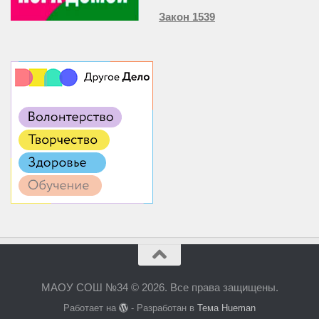
Закон 1539
МАОУ СОШ №34 © 2026. Все права защищены.
Работает на
- Разработан в
Тема Hueman