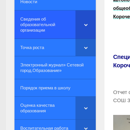
Новости
общеоб
Короче
Сведения об
образовательной
организации
Точка роста
Специ
Короч
Электронный журнал» Сетевой
город.Образование»
Порядок приема в школу
Отчет 
СОШ 34
Оценка качества
образования
Воспитательная работа