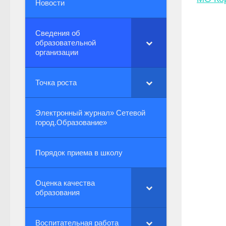
Новости
Сведения об
образовательной
организации
Точка роста
Электронный журнал» Сетевой
город.Образование»
Порядок приема в школу
Оценка качества
образования
Воспитательная работа